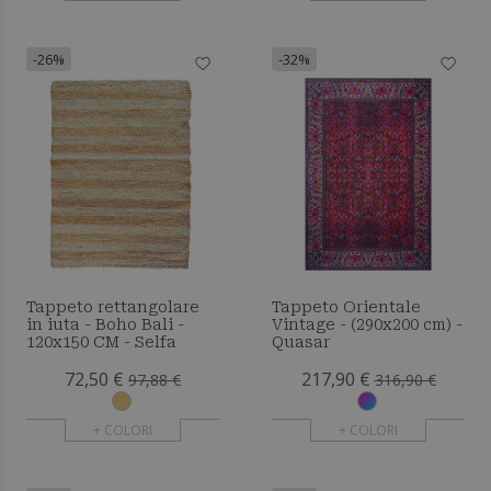
-26%
-32%
Tappeto rettangolare
Tappeto Orientale
in iuta - Boho Bali -
Vintage - (290x200 cm) -
120x150 CM - Selfa
Quasar
72,50 €
217,90 €
97,88 €
316,90 €
+ COLORI
+ COLORI