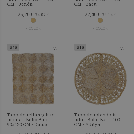
CM - Jenón
CM - Bacu
25,20 €
27,40 €
34,02 €
39,14 €
+ COLORI
+ COLORI
-34%
-31%
Tappeto rettangolare
Tappeto rotondo in
in iuta - Boho Bali -
iuta - Boho Bali - 100
90x120 CM - Dalua
CM - Aditya