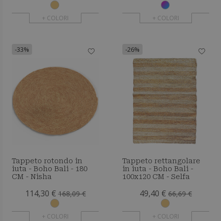
+ COLORI
+ COLORI
-33%
-26%
Tappeto rotondo in
Tappeto rettangolare
iuta - Boho Bali - 180
in iuta - Boho Bali -
CM - Nisha
100x120 CM - Selfa
114,30 €
49,40 €
168,09 €
66,69 €
+ COLORI
+ COLORI