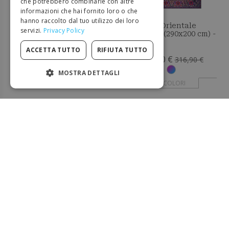
che potrebbero combinarle con altre
informazioni che hai fornito loro o che
PORTUGUESE
hanno raccolto dal tuo utilizzo dei loro
Tappeto rettangolare
Tappeto Orientale
servizi.
Privacy Policy
SPANISH
in iuta - Boho Bali -
Vintage - (290x200 cm) -
120x150 CM - Selfa
Quasar
POLISH
ACCETTA TUTTO
RIFIUTA TUTTO
72,50 €
217,90 €
97,88 €
316,90 €
MOSTRA DETTAGLI
+ COLORI
+ COLORI
STRETTAMENTE NECESSARI
PERFORMANCE
-32%
-39%
TARGETING
FUNZIONALITÀ
NON CLASSIFICATI
Strettamente necessari
Performance
Targeting