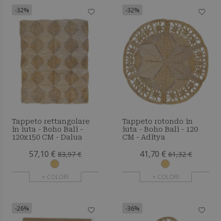
-32%
-32%
Tappeto rettangolare
Tappeto rotondo in
in iuta - Boho Bali -
iuta - Boho Bali - 120
120x150 CM - Dalua
CM - Aditya
57,10 €
41,70 €
83,97 €
61,32 €
+ COLORI
+ COLORI
-26%
-36%