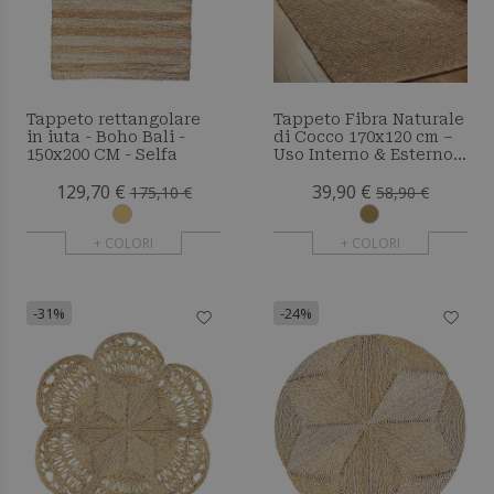
Tappeto rettangolare
Tappeto Fibra Naturale
in iuta - Boho Bali -
di Cocco 170x120 cm –
150x200 CM - Selfa
Uso Interno & Esterno –
Yuren
129,70 €
39,90 €
175,10 €
58,90 €
+ COLORI
+ COLORI
-31%
-24%