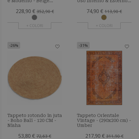
e Moderno - Beige
Uso Interno & Esterno –
(200x290 cm) - Kesta
Yuren
228,90 €
74,90 €
352,90 €
113,90 €
+ COLORI
+ COLORI
-26%
-31%
Tappeto rotondo in juta
Tappeto Orientale
- Boho Bali - 120 CM -
Vintage - (290x200 cm) -
Nisha
Umber
53,80 €
217,90 €
72,63 €
311,90 €