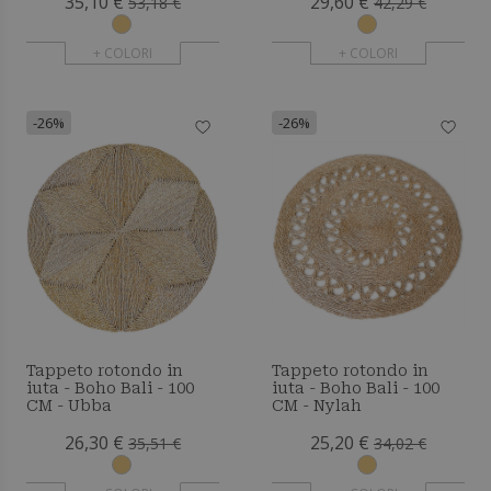
35,10 €
29,60 €
53,18 €
42,29 €
+ COLORI
+ COLORI
-26%
-26%
Tappeto rotondo in
Tappeto rotondo in
iuta - Boho Bali - 100
iuta - Boho Bali - 100
CM - Ubba
CM - Nylah
26,30 €
25,20 €
35,51 €
34,02 €