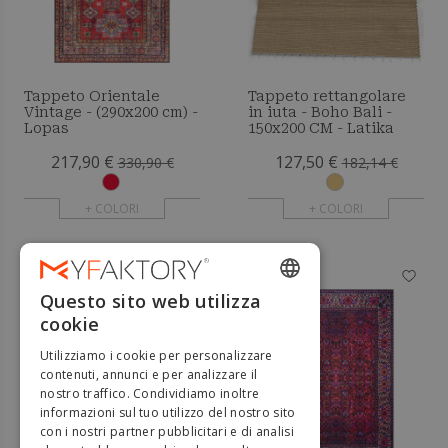
Tappeto Orientale
Tappeto rettangolare
Vintage - (290x200 cm) -
in iuta - Boho Bali -
Lopas
150x200 CM - Latika
217,90 €
127,50 €
330,90 €
182,14 €
+ COLORI
+ COLORI
-26%
-32%
Questo sito web utilizza
ENGLISH
cookie
FRENCH
Utilizziamo i cookie per personalizzare
DUTCH
contenuti, annunci e per analizzare il
nostro traffico. Condividiamo inoltre
GERMAN
informazioni sul tuo utilizzo del nostro sito
con i nostri partner pubblicitari e di analisi
ITALIAN