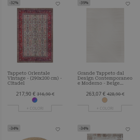
-32%
-39%
Tappeto Orientale
Grande Tappeto dal
Vintage - (290x200 cm) -
Design Contemporaneo
Citadel
e Moderno - Beige
(290x200 cm) - Desda
217,90 €
263,07 €
316,90 €
428,90 €
+ COLORI
+ COLORI
-34%
-34%