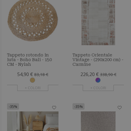
Tappeto rotondo in
Tappeto Orientale
iuta - Boho Bali - 150
Vintage - (290x200 cm) -
CM - Nylah
Carmine
54,90 €
226,20 €
83,18 €
338,90 €
+ COLORI
+ COLORI
-35%
-35%