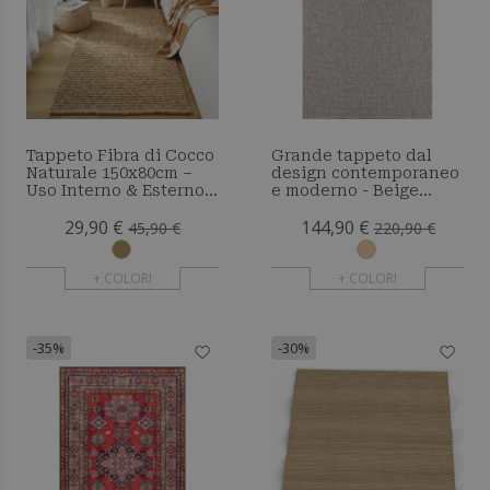
Tappeto Fibra di Cocco
Grande tappeto dal
Naturale 150x80cm –
design contemporaneo
Uso Interno & Esterno –
e moderno - Beige
Yuren
(290x200 cm) - Tune
29,90 €
144,90 €
45,90 €
220,90 €
+ COLORI
+ COLORI
-35%
-30%