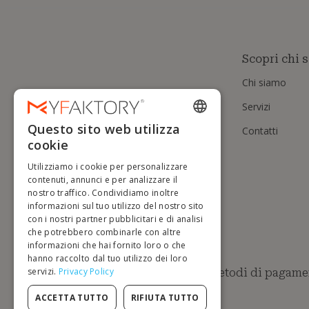
Scopri chi 
Chi siamo
Servizi
Questo sito web utilizza
Contatti
ENGLISH
cookie
FRENCH
Utilizziamo i cookie per personalizzare
DUTCH
contenuti, annunci e per analizzare il
nostro traffico. Condividiamo inoltre
GERMAN
informazioni sul tuo utilizzo del nostro sito
con i nostri partner pubblicitari e di analisi
ITALIAN
che potrebbero combinarle con altre
informazioni che hai fornito loro o che
PORTUGUESE
hanno raccolto dal tuo utilizzo dei loro
servizi.
Privacy Policy
Metodi di pagamen
SPANISH
POLISH
ACCETTA TUTTO
RIFIUTA TUTTO