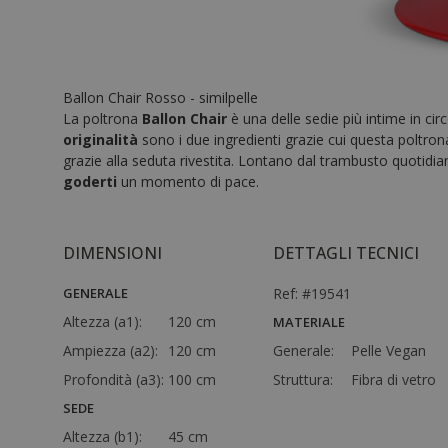
Ballon Chair Rosso - similpelle
La poltrona
Ballon Chair
è una delle sedie più intime in cir
originalità
sono i due ingredienti grazie cui questa poltr
grazie alla seduta rivestita. Lontano dal trambusto quotidia
goderti
un momento di pace.
DIMENSIONI
DETTAGLI TECNICI
GENERALE
Ref: #19541
Altezza (a1):
120 cm
MATERIALE
Ampiezza (a2):
120 cm
Generale:
Pelle Vegan
Profondità (a3):
100 cm
Struttura:
Fibra di vetro
SEDE
Altezza (b1):
45 cm