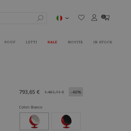
0
POUF
LETTI
SALE
NOVITÀ
IN STOCK
793,65 €
-46%
1.461,11 €
Colori:
Bianco