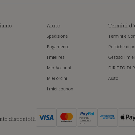
siamo
Aiuto
Termini d'
Spedizione
Termini e Con
Pagamento
Politiche di p
I miei resi
Gestisci i mie
Mio Account
DIRITTO DI 
Miei ordini
Aiuto
I miei coupon
to disponibili
PER ORDINI
SUPERIORI A
500 €