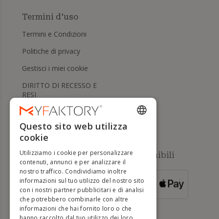
Termini d'uso
Termini e Condizioni
Politiche di privacy
Gestisci i miei cookie
DIRITTO DI RECESSO E
RESI
Aiuto
Questo sito web utilizza
ENGLISH
cookie
FRENCH
Utilizziamo i cookie per personalizzare
Metodi di pagamento disponibili
DUTCH
contenuti, annunci e per analizzare il
nostro traffico. Condividiamo inoltre
GERMAN
informazioni sul tuo utilizzo del nostro sito
PER ORDINI
con i nostri partner pubblicitari e di analisi
SUPERIORI A
ITALIAN
500 €
che potrebbero combinarle con altre
informazioni che hai fornito loro o che
PORTUGUESE
hanno raccolto dal tuo utilizzo dei loro