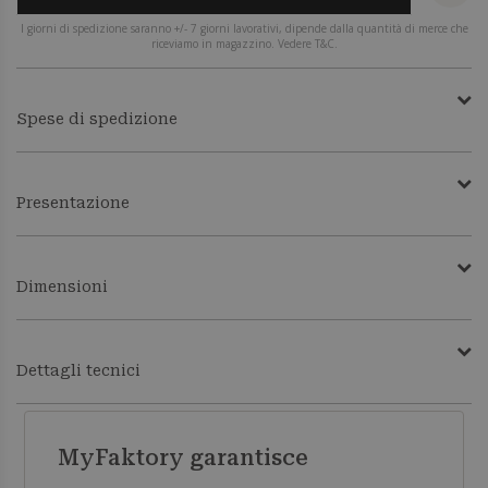
I giorni di spedizione saranno +/- 7 giorni lavorativi, dipende dalla quantità di merce che
riceviamo in magazzino. Vedere T&C.
Spese di spedizione
Presentazione
Dimensioni
Dettagli tecnici
MyFaktory garantisce