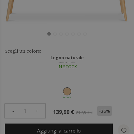
Scegli un colore:
Legno naturale
Inviata in 48h
IN STOCK
IN STOCK
-
1
+
-35%
139,90 €
212,90 €
Aggiungi al carrello