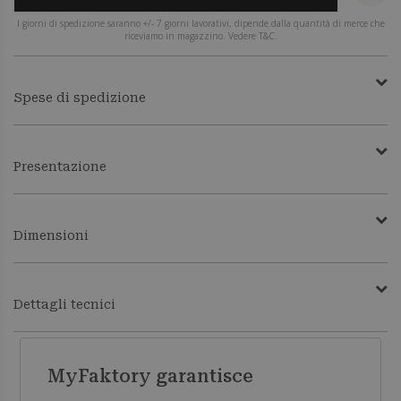
I giorni di spedizione saranno +/- 7 giorni lavorativi, dipende dalla quantità di merce che
riceviamo in magazzino. Vedere T&C.
Spese di spedizione
Presentazione
Dimensioni
Dettagli tecnici
MyFaktory garantisce