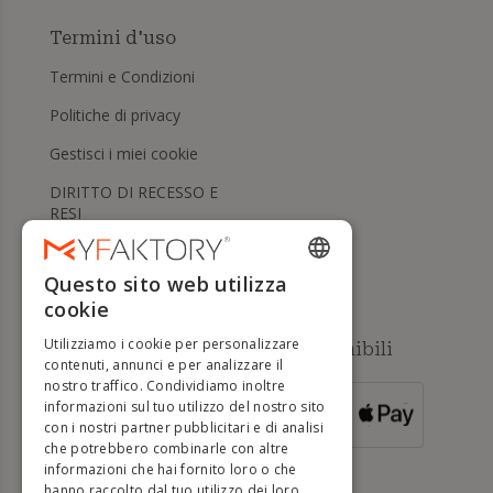
Termini d'uso
Termini e Condizioni
Politiche di privacy
Gestisci i miei cookie
DIRITTO DI RECESSO E
RESI
Aiuto
Questo sito web utilizza
ENGLISH
cookie
FRENCH
Utilizziamo i cookie per personalizzare
Metodi di pagamento disponibili
DUTCH
contenuti, annunci e per analizzare il
nostro traffico. Condividiamo inoltre
GERMAN
informazioni sul tuo utilizzo del nostro sito
PER ORDINI
con i nostri partner pubblicitari e di analisi
SUPERIORI A
ITALIAN
500 €
che potrebbero combinarle con altre
informazioni che hai fornito loro o che
PORTUGUESE
hanno raccolto dal tuo utilizzo dei loro