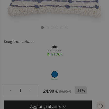
Scegli un colore:
Blu
Inviata in 48h
IN STOCK
IN STOCK
-
1
+
-33%
24,90 €
36,90 €
Aggiungi al carrello