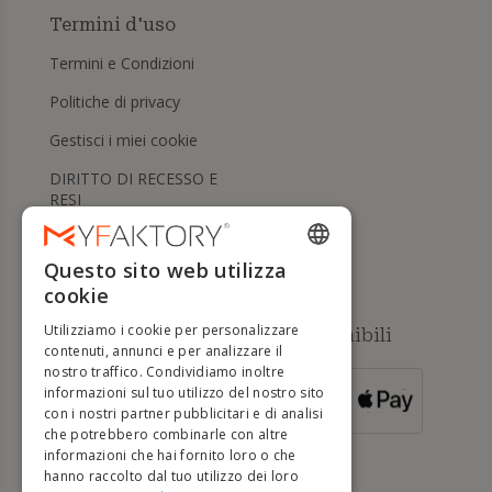
Termini d'uso
Termini e Condizioni
Politiche di privacy
Gestisci i miei cookie
DIRITTO DI RECESSO E
RESI
Aiuto
Questo sito web utilizza
ENGLISH
cookie
FRENCH
Utilizziamo i cookie per personalizzare
Metodi di pagamento disponibili
DUTCH
contenuti, annunci e per analizzare il
nostro traffico. Condividiamo inoltre
GERMAN
informazioni sul tuo utilizzo del nostro sito
PER ORDINI
con i nostri partner pubblicitari e di analisi
SUPERIORI A
ITALIAN
500 €
che potrebbero combinarle con altre
informazioni che hai fornito loro o che
PORTUGUESE
hanno raccolto dal tuo utilizzo dei loro