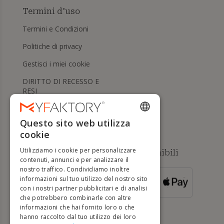
Termini d'uso
Termini e Condizioni
Politiche di privacy
Gestisci i miei cookie
DIRITTO DI RECESSO E
RESI
Aiuto
Questo sito web utilizza
ENGLISH
cookie
FRENCH
Utilizziamo i cookie per personalizzare
Metodi di pagamento disponibili
DUTCH
contenuti, annunci e per analizzare il
nostro traffico. Condividiamo inoltre
GERMAN
informazioni sul tuo utilizzo del nostro sito
PER ORDINI
con i nostri partner pubblicitari e di analisi
SUPERIORI A
ITALIAN
500 €
che potrebbero combinarle con altre
informazioni che hai fornito loro o che
PORTUGUESE
hanno raccolto dal tuo utilizzo dei loro