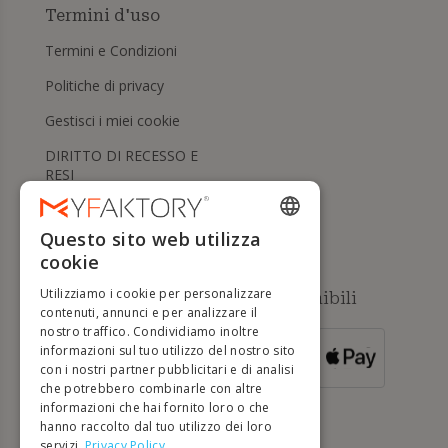
Termini d'uso
Termini e Condizioni
Politiche di privacy
Gestisci i miei cookie
DIRITTO DI RECESSO E
RESI
Aiuto
Questo sito web utilizza
ENGLISH
cookie
FRENCH
Utilizziamo i cookie per personalizzare
Metodi di pagamento disponibili
DUTCH
contenuti, annunci e per analizzare il
nostro traffico. Condividiamo inoltre
GERMAN
informazioni sul tuo utilizzo del nostro sito
PER ORDINI
con i nostri partner pubblicitari e di analisi
SUPERIORI A
ITALIAN
500 €
che potrebbero combinarle con altre
informazioni che hai fornito loro o che
PORTUGUESE
hanno raccolto dal tuo utilizzo dei loro
servizi.
Privacy Policy
SPANISH