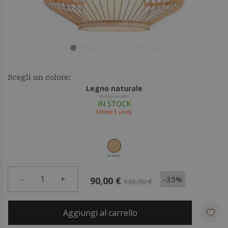
Scegli un colore:
Legno naturale
Inviata in 48h
IN STOCK
Ultime
5
unità
IN STOCK
-
1
+
-35%
90,00 €
136,90 €
Aggiungi al carrello