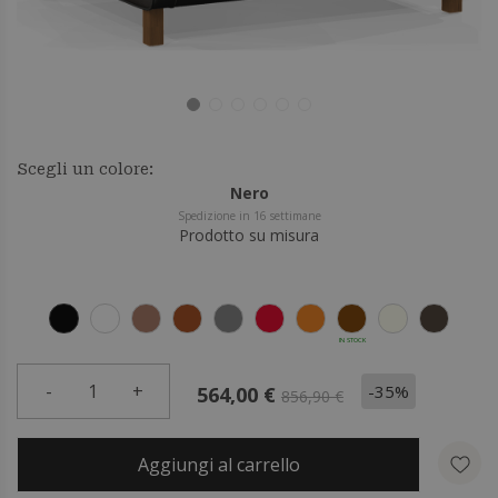
Scegli un colore:
Nero
Spedizione in 16 settimane
Prodotto su misura
IN STOCK
-
1
+
-35%
564,00 €
856,90 €
Aggiungi al carrello