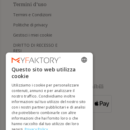
Termini d'uso
Termini e Condizioni
Politiche di privacy
Gestisci i miei cookie
DIRITTO DI RECESSO E
RESI
Aiuto
Questo sito web utilizza
ENGLISH
cookie
FRENCH
Utilizziamo i cookie per personalizzare
Metodi di pagamento disponibili
DUTCH
contenuti, annunci e per analizzare il
nostro traffico. Condividiamo inoltre
GERMAN
informazioni sul tuo utilizzo del nostro sito
PER ORDINI
con i nostri partner pubblicitari e di analisi
SUPERIORI A
ITALIAN
500 €
che potrebbero combinarle con altre
informazioni che hai fornito loro o che
PORTUGUESE
hanno raccolto dal tuo utilizzo dei loro
servizi.
Privacy Policy
SPANISH