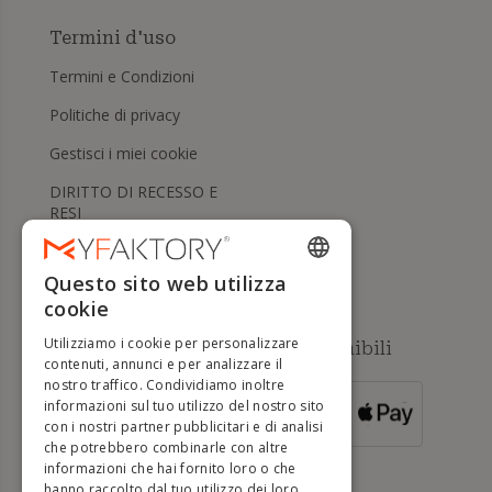
Termini d'uso
Termini e Condizioni
Politiche di privacy
Gestisci i miei cookie
DIRITTO DI RECESSO E
RESI
Aiuto
Questo sito web utilizza
ENGLISH
cookie
FRENCH
Utilizziamo i cookie per personalizzare
Metodi di pagamento disponibili
DUTCH
contenuti, annunci e per analizzare il
nostro traffico. Condividiamo inoltre
GERMAN
informazioni sul tuo utilizzo del nostro sito
PER ORDINI
con i nostri partner pubblicitari e di analisi
SUPERIORI A
ITALIAN
500 €
che potrebbero combinarle con altre
informazioni che hai fornito loro o che
PORTUGUESE
hanno raccolto dal tuo utilizzo dei loro