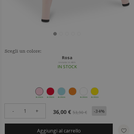
Scegli un colore:
Rosa
Inviata in 48h
IN STOCK
IN STOCK
IN STOCK
IN STOCK
IN STOCK
IN STOCK
-
1
+
-34%
36,00 €
53,90 €
Aggiungi al carrello