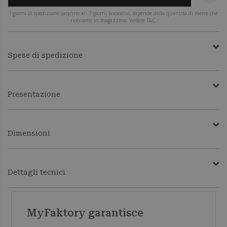
I giorni di spedizione saranno +/- 7 giorni lavorativi, dipende dalla quantità di merce che
riceviamo in magazzino. Vedere T&C.
Spese di spedizione
Presentazione
Dimensioni
Dettagli tecnici
MyFaktory garantisce