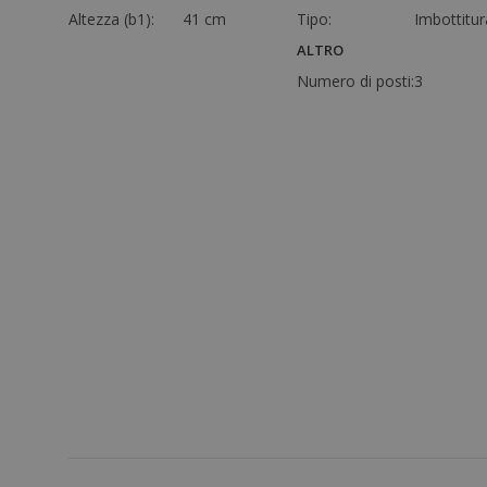
Altezza (b1):
41 cm
Tipo:
Imbottitur
ALTRO
Numero di posti:
3