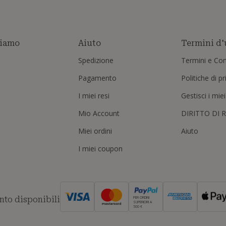
siamo
Aiuto
Termini d'
Spedizione
Termini e Con
Pagamento
Politiche di p
I miei resi
Gestisci i mie
Mio Account
DIRITTO DI 
Miei ordini
Aiuto
I miei coupon
to disponibili
PER ORDINI
SUPERIORI A
500 €