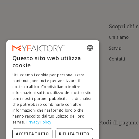
Scopri chi 
Chi siamo
Servizi
Questo sito web utilizza
Contatti
ENGLISH
cookie
FRENCH
Utilizziamo i cookie per personalizzare
DUTCH
contenuti, annunci e per analizzare il
nostro traffico. Condividiamo inoltre
GERMAN
informazioni sul tuo utilizzo del nostro sito
con i nostri partner pubblicitari e di analisi
ITALIAN
che potrebbero combinarle con altre
informazioni che hai fornito loro o che
PORTUGUESE
hanno raccolto dal tuo utilizzo dei loro
servizi.
Privacy Policy
Metodi di pagamen
SPANISH
POLISH
ACCETTA TUTTO
RIFIUTA TUTTO