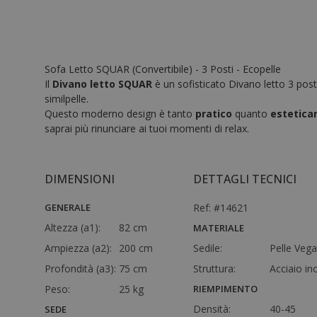
Sofa Letto SQUAR (Convertibile) - 3 Posti - Ecopelle
Il
Divano letto SQUAR
è un sofisticato Divano letto 3 post
similpelle.
Questo moderno design è tanto
pratico
quanto
estetica
saprai più rinunciare ai tuoi momenti di relax.
DIMENSIONI
DETTAGLI TECNICI
GENERALE
Ref: #14621
Altezza (a1):
82 cm
MATERIALE
Ampiezza (a2):
200 cm
Sedile:
Pelle Veg
Profondità (a3):
75 cm
Struttura:
Acciaio in
Peso:
25 kg
RIEMPIMENTO
Densità:
40-45
SEDE