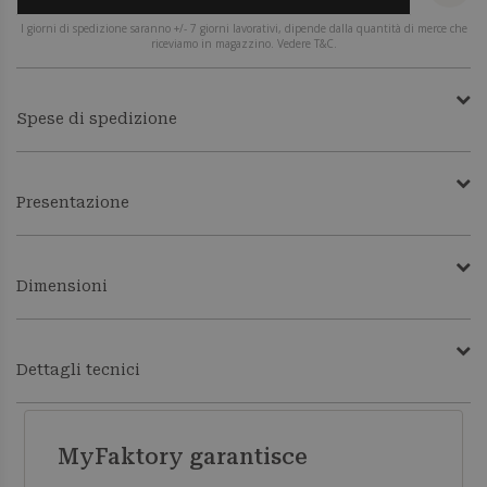
I giorni di spedizione saranno +/- 7 giorni lavorativi, dipende dalla quantità di merce che
riceviamo in magazzino. Vedere T&C.
Spese di spedizione
Presentazione
Dimensioni
Dettagli tecnici
MyFaktory garantisce