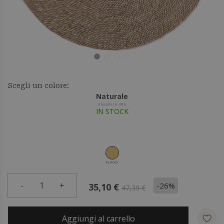
Scegli un colore:
Naturale
Inviata in 48h
IN STOCK
IN STOCK
-
1
+
-26%
35,10 €
47,39 €
Aggiungi al carrello