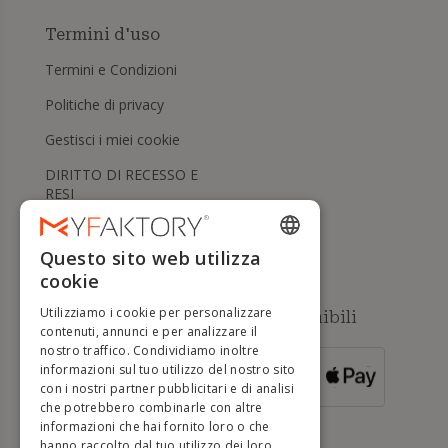
Termini d'uso
Termini e Condizioni
Politiche di privacy
Gestisci i miei cookie
DIRITTO DI RECESSO E
RESI
Aiuto
Questo sito web utilizza
ENGLISH
cookie
FRENCH
Utilizziamo i cookie per personalizzare
Metodi di pagamento disponibili
DUTCH
contenuti, annunci e per analizzare il
nostro traffico. Condividiamo inoltre
GERMAN
informazioni sul tuo utilizzo del nostro sito
PER ORDINI
con i nostri partner pubblicitari e di analisi
SUPERIORI A
ITALIAN
500 €
che potrebbero combinarle con altre
informazioni che hai fornito loro o che
PORTUGUESE
hanno raccolto dal tuo utilizzo dei loro