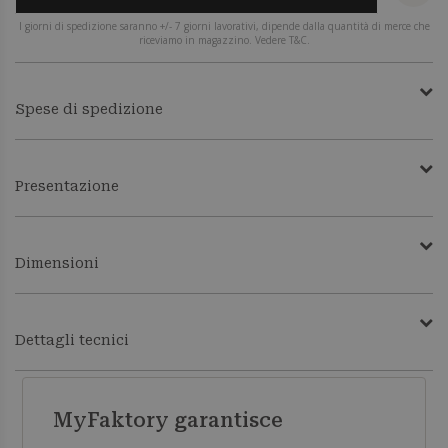
I giorni di spedizione saranno +/- 7 giorni lavorativi, dipende dalla quantità di merce che
riceviamo in magazzino. Vedere T&C.
Spese di spedizione
Presentazione
Dimensioni
Dettagli tecnici
MyFaktory garantisce