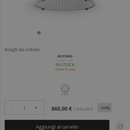
Scegli un colore:
Acciaio
Inviata in 48h
IN STOCK
Ultime
3
unità
IN STOCK
-
1
+
-44%
860,00 €
1.510,30 €
Aggiungi al carrello