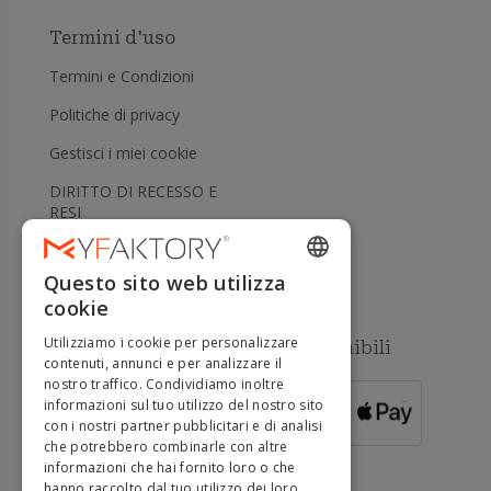
Termini d'uso
Termini e Condizioni
Politiche di privacy
Gestisci i miei cookie
DIRITTO DI RECESSO E
RESI
Aiuto
Questo sito web utilizza
ENGLISH
cookie
FRENCH
Utilizziamo i cookie per personalizzare
Metodi di pagamento disponibili
DUTCH
contenuti, annunci e per analizzare il
nostro traffico. Condividiamo inoltre
GERMAN
informazioni sul tuo utilizzo del nostro sito
PER ORDINI
con i nostri partner pubblicitari e di analisi
SUPERIORI A
ITALIAN
500 €
che potrebbero combinarle con altre
informazioni che hai fornito loro o che
PORTUGUESE
hanno raccolto dal tuo utilizzo dei loro