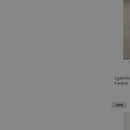
5
Sgabello
Pauline
-49%