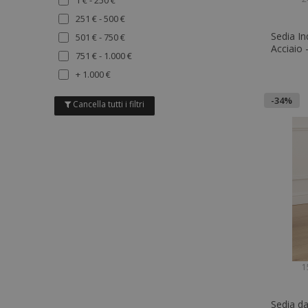
1 € - 250 €
Grigio
251 € - 500 €
Viola
Sedia In
501 € - 750 €
Arancia
Acciaio 
751 € - 1.000 €
Multicolore
+ 1.000 €
-34%
Cancella tutti i filtri
1
Sedia da