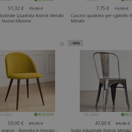
51,32 €
7,75 €
79,90 €
13,90 €
dustriale Quadrata Bistrot Metalix
Cuscino quadrato per sgabello B
- Nuova Edizione
Metalix
-44%
5 colori
IN STOCK
25 colori
IN 
59,90 €
47,60 €
89,90 €
84,46 €
 pranzo - Rivestita in tessuto -
Sedia Industriale Bistrot Metalix