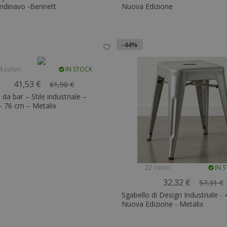
andinavo -Bennett
Nuova Edizione
-44%
4 colori
IN STOCK
41,53 €
61,90 €
 da bar – Stile industriale –
– 76 cm – Metalix
22 colori
IN 
32,32 €
57,31 €
Sgabello di Design Industriale -
Nuova Edizione - Metalix