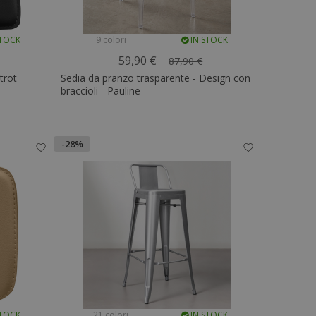
STOCK
9 colori
IN STOCK
59,90 €
87,90 €
trot
Sedia da pranzo trasparente - Design con
braccioli - Pauline
-28%
STOCK
21 colori
IN STOCK