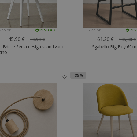
 colori
IN STOCK
7 colori
IN 
45,90 €
61,20 €
70,90 €
105,00 €
Brielle Sedia design scandivano
Sgabello Big Boy 60c
cino
-35%