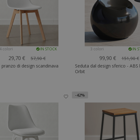
4 colori
IN STOCK
3 colori
IN 
29,70 €
99,90 €
57,90 €
151,90 €
 pranzo di design scandinava
Seduta dal design sferico - ABS 
Orbit
-42%