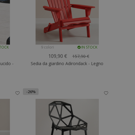
STOCK
9 colori
IN STOCK
109,90 €
157,90 €
lucido -
Sedia da giardino Adirondack - Legno
-26%