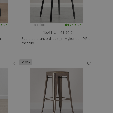
STOCK
5 colori
IN STOCK
46,41 €
61,90 €
m
Sedia da pranzo di design Mykonos - PP e
metallo
-13%