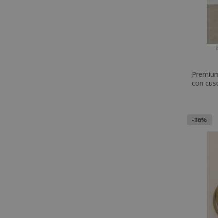
8
Premium 
con cus
-36%