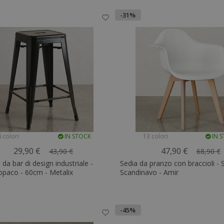
-31%
 colori
IN STOCK
13 colori
IN 
29,90 €
47,90 €
43,90 €
68,90 €
 da bar di design industriale -
Sedia da pranzo con braccioli - S
opaco - 60cm - Metalix
Scandinavo - Amir
-45%