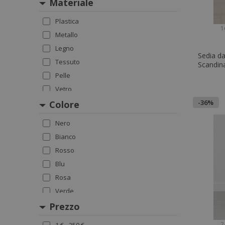
Giardino
Materiale
Pouf
Plastica
Letti
1
Metallo
Legno
Sedia da
Tessuto
Scandina
Pelle
Vetro
-36%
Colore
Nero
Bianco
Rosso
Blu
Rosa
Verde
Giallo
Prezzo
Marrone
2