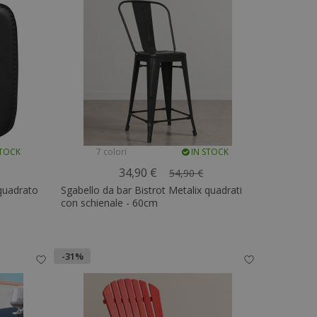
STOCK
7 colori
IN STOCK
34,90 €
54,90 €
quadrato
Sgabello da bar Bistrot Metalix quadrati
con schienale - 60cm
-31%