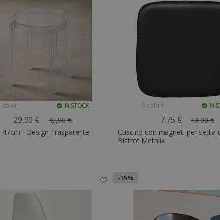
 colori
IN STOCK
9 colori
IN 
29,90 €
7,75 €
43,90 €
13,90 €
 47cm - Design Trasparente -
Cuscino con magneti per sedia 
Bistrot Metalix
-35%