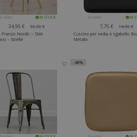
6 colori
IN STOCK
9 colori
IN 
34,90 €
7,75 €
50,90 €
14,90 €
 Pranzo Nordic – Stile
Cuscino per sedia e sgabello Bis
vo – Brielle
Metalix
-45%
4 colori
IN STOCK
9 colori
IN 