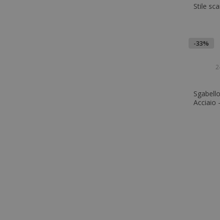
Stile sc
-33%
2
Sgabello
Acciaio 