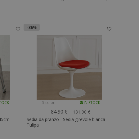
-36%
STOCK
5 colori
IN STOCK
84,90 €
131,90 €
 45cm -
Sedia da pranzo - Sedia girevole bianca -
Tulipa