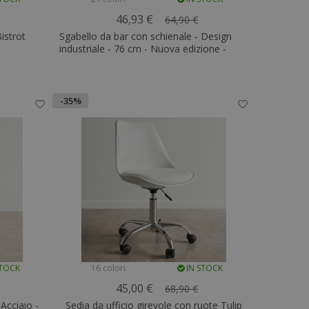
46,93 €
64,90 €
istrot
Sgabello da bar con schienale - Design
industriale - 76 cm - Nuova edizione -
Metalix
-35%
STOCK
16 colori
IN STOCK
45,00 €
68,90 €
 Acciaio -
Sedia da ufficio girevole con ruote Tulip