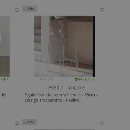
-33%
STOCK
4 colori
IN STOCK
79,90 €
118,90 €
tile
Sgabello da bar con schienale - 65cm -
Design Trasparente - Pauline
-37%