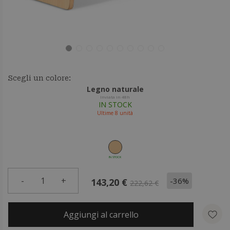
Scegli un colore:
Legno naturale
Inviata in 48h
IN STOCK
Ultime
8
unità
IN STOCK
-
1
+
-36%
143,20 €
222,62 €
Aggiungi al carrello