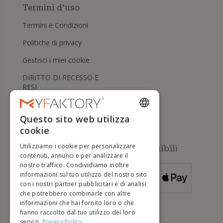
Termini d'uso
Termini e Condizioni
Politiche di privacy
Gestisci i miei cookie
DIRITTO DI RECESSO E
RESI
Aiuto
Questo sito web utilizza
ENGLISH
cookie
FRENCH
Utilizziamo i cookie per personalizzare
Metodi di pagamento disponibili
DUTCH
contenuti, annunci e per analizzare il
nostro traffico. Condividiamo inoltre
GERMAN
informazioni sul tuo utilizzo del nostro sito
PER ORDINI
con i nostri partner pubblicitari e di analisi
SUPERIORI A
ITALIAN
500 €
che potrebbero combinarle con altre
informazioni che hai fornito loro o che
PORTUGUESE
hanno raccolto dal tuo utilizzo dei loro
servizi.
Privacy Policy
SPANISH