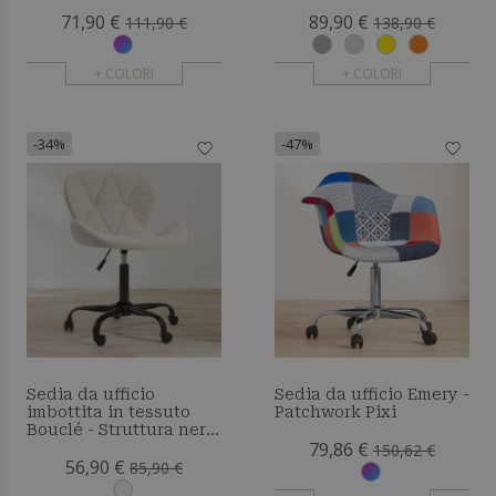
71,90 €
89,90 €
111,90 €
138,90 €
+ COLORI
+ COLORI
-34%
-47%
Sedia da ufficio
Sedia da ufficio Emery -
imbottita in tessuto
Patchwork Pixi
Bouclé - Struttura nera
79,86 €
Winka
150,62 €
56,90 €
85,90 €