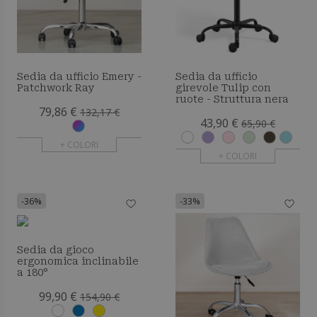
Sedia da ufficio Emery -
Sedia da ufficio
Patchwork Ray
girevole Tulip con
ruote - Struttura nera
79,86 €
132,17 €
43,90 €
65,90 €
+ COLORI
+ COLORI
-36%
-33%
Sedia da gioco
ergonomica inclinabile
a 180°
99,90 €
154,90 €