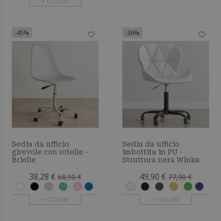
+ COLORI
-45%
-36%
Sedia da ufficio
Sedia da ufficio
girevole con rotelle -
imbottita in PU -
Brielle
Struttura nera Winka
38,28 €
49,90 €
68,90 €
77,90 €
+ COLORI
+ COLORI