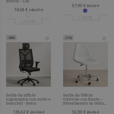
Bouclé - Loy
57,90 €
83,90 €
74,58 €
148,37 €
+ COLORI
+ COLORI
-48%
-31%
Sedia da ufficio
Sedia da Ufficio
ergonomica con ruote e
Girevole con Ruote –
braccioli - Retor
Rivestimento in Velluto
– Gambe in Acciaio -
136,62 €
55,90 €
Brielle
257,90 €
80,90 €