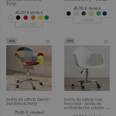
Tulip
49,90 €
76,90 €
45,00 €
68,90 €
+ COLORI
+ COLORI
-43%
-36%
Sedia da ufficio Emery -
Sedia da ufficio con
Patchwork Patty
braccioli - Sedia da
scrivania con rotelle -
79,86 €
Emery
139,86 €