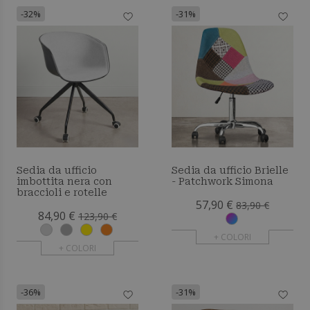
-32%
-31%
Sedia da ufficio
Sedia da ufficio Brielle
imbottita nera con
- Patchwork Simona
braccioli e rotelle
57,90 €
83,90 €
84,90 €
123,90 €
+ COLORI
+ COLORI
-36%
-31%