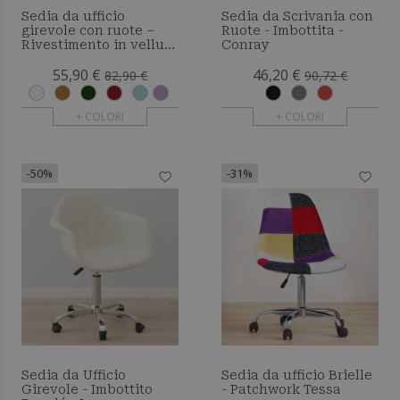
Sedia da ufficio
Sedia da Scrivania con
girevole con ruote –
Ruote - Imbottita -
Rivestimento in velluto
Conray
– Gambe in acciaio
55,90 €
46,20 €
nero - Brielle
82,90 €
90,72 €
+ COLORI
+ COLORI
-50%
-31%
Sedia da Ufficio
Sedia da ufficio Brielle
Girevole - Imbottito
- Patchwork Tessa