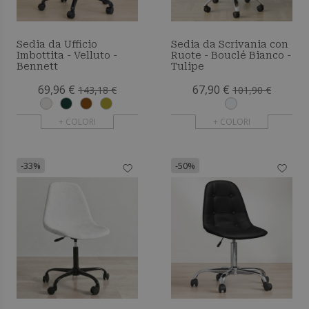
Sedia da Ufficio
Sedia da Scrivania con
Imbottita - Velluto -
Ruote - Bouclé Bianco -
Bennett
Tulipe
69,96 €
67,90 €
143,18 €
101,90 €
+ COLORI
+ COLORI
-33%
-50%