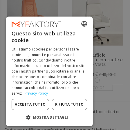
Questo sito web utilizza
ENGLISH
cookie
FRENCH
Utilizziamo i cookie per personalizzare
DUTCH
contenuti, annunci e per analizzare il
Sedia da ufficio
Sedia da ufficio
ergonomica con ruote e
ergonomica con ruote e
nostro traffico. Condividiamo inoltre
GERMAN
braccioli - Studio
braccioli - Vista
informazioni sul tuo utilizzo del nostro sito
con i nostri partner pubblicitari e di analisi
377,19 €
363,33 €
694,90 €
648,90 €
ITALIAN
che potrebbero combinarle con altre
informazioni che hai fornito loro o che
PORTUGUESE
hanno raccolto dal tuo utilizzo dei loro
+ COLORI
+ COLORI
servizi.
Privacy Policy
SPANISH
POLISH
ACCETTA TUTTO
RIFIUTA TUTTO
Non ci sono più articoli che corrispondono ai tuoi criteri di
ricerca.
MOSTRA DETTAGLI
STRETTAMENTE NECESSARI