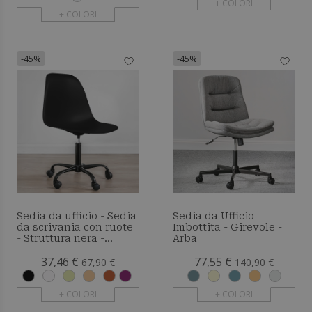
+ COLORI
+ COLORI
-45%
-45%
Sedia da ufficio - Sedia
Sedia da Ufficio
da scrivania con ruote
Imbottita - Girevole -
- Struttura nera -
Arba
Brielle
37,46 €
77,55 €
67,90 €
140,90 €
+ COLORI
+ COLORI