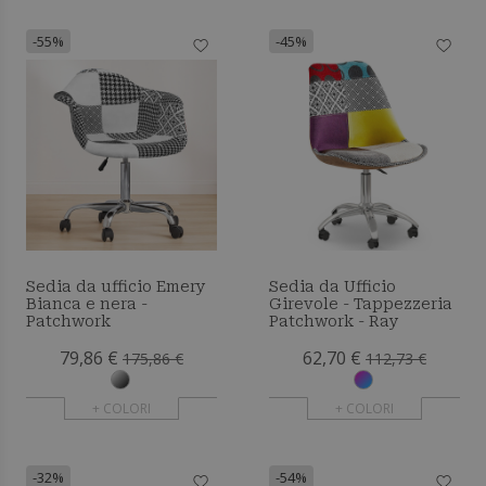
-55%
-45%
Sedia da ufficio Emery
Sedia da Ufficio
Bianca e nera -
Girevole - Tappezzeria
Patchwork
Patchwork - Ray
79,86 €
62,70 €
175,86 €
112,73 €
+ COLORI
+ COLORI
-32%
-54%