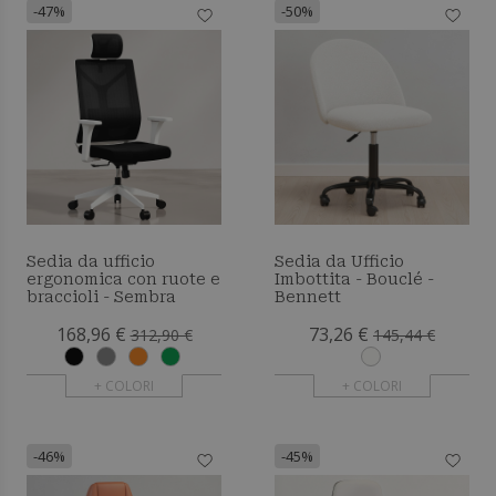
-47%
-50%
Sedia da ufficio
Sedia da Ufficio
ergonomica con ruote e
Imbottita - Bouclé -
braccioli - Sembra
Bennett
168,96 €
73,26 €
312,90 €
145,44 €
+ COLORI
+ COLORI
-46%
-45%