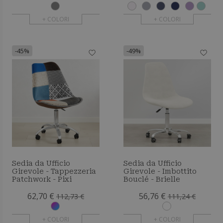
+ COLORI
+ COLORI
-45%
-49%
Sedia da Ufficio
Sedia da Ufficio
Girevole - Tappezzeria
Girevole - Imbottito
Patchwork - Pixi
Bouclé - Brielle
62,70 €
56,76 €
112,73 €
111,24 €
+ COLORI
+ COLORI