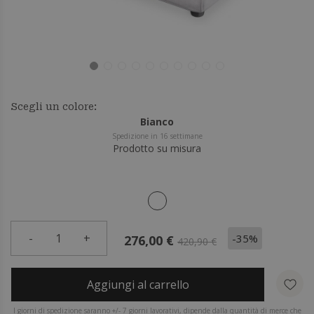
Scegli un colore:
Bianco
Spedizione in 16 settimane
Prodotto su misura
-
1
+
-35%
276,00 €
420,90 €
Aggiungi al carrello
I giorni di spedizione saranno +/- 7 giorni lavorativi, dipende dalla quantità di merce che