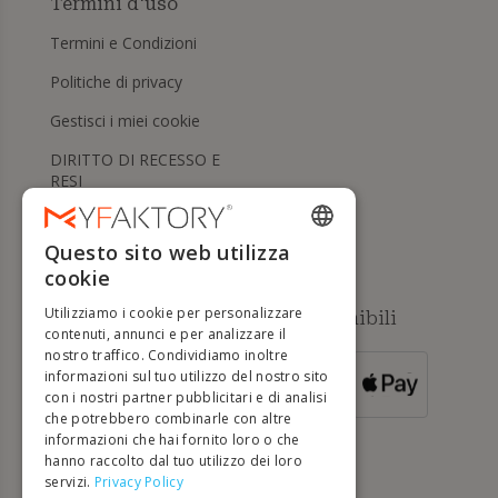
Termini d'uso
Termini e Condizioni
Politiche di privacy
Gestisci i miei cookie
DIRITTO DI RECESSO E
RESI
Aiuto
Questo sito web utilizza
ENGLISH
cookie
FRENCH
Utilizziamo i cookie per personalizzare
Metodi di pagamento disponibili
DUTCH
contenuti, annunci e per analizzare il
nostro traffico. Condividiamo inoltre
GERMAN
informazioni sul tuo utilizzo del nostro sito
PER ORDINI
con i nostri partner pubblicitari e di analisi
SUPERIORI A
ITALIAN
500 €
che potrebbero combinarle con altre
informazioni che hai fornito loro o che
PORTUGUESE
hanno raccolto dal tuo utilizzo dei loro
servizi.
Privacy Policy
SPANISH