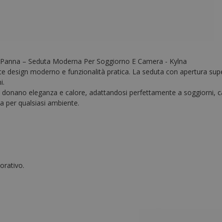
o Panna – Seduta Moderna Per Soggiorno E Camera - Kylna
ce design moderno e funzionalità pratica. La seduta con apertura sup
i.
ità donano eleganza e calore, adattandosi perfettamente a soggiorni, ca
 per qualsiasi ambiente.
orativo.