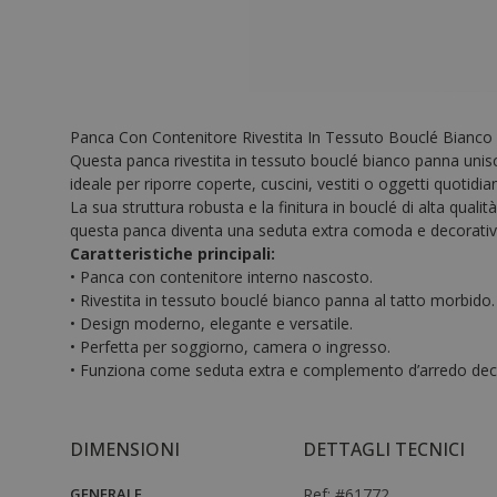
Panca Con Contenitore Rivestita In Tessuto Bouclé Bianc
Questa panca rivestita in tessuto bouclé bianco panna unis
ideale per riporre coperte, cuscini, vestiti o oggetti quotidian
La sua struttura robusta e la finitura in bouclé di alta qual
questa panca diventa una seduta extra comoda e decorativa
Caratteristiche principali:
• Panca con contenitore interno nascosto.
• Rivestita in tessuto bouclé bianco panna al tatto morbido.
• Design moderno, elegante e versatile.
• Perfetta per soggiorno, camera o ingresso.
• Funziona come seduta extra e complemento d’arredo dec
DIMENSIONI
DETTAGLI TECNICI
GENERALE
Ref: #61772