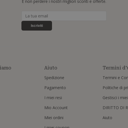
E non perdere i nostri migliori sconti e offerte.
Iscriviti
siamo
Aiuto
Termini d'
Spedizione
Termini e Con
Pagamento
Politiche di p
I miei resi
Gestisci i mie
Mio Account
DIRITTO DI 
Miei ordini
Aiuto
I miei coupon