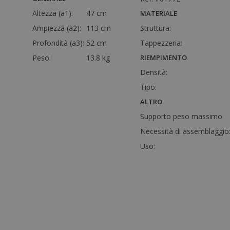
Altezza (a1):
47 cm
MATERIALE
Ampiezza (a2):
113 cm
Struttura:
Profondità (a3):
52 cm
Tappezzeria:
Peso:
13.8 kg
RIEMPIMENTO
Densità:
Tipo:
ALTRO
Supporto peso massimo:
Necessità di assemblaggio
Uso: