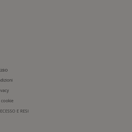
uso
dizioni
rivacy
i cookie
RECESSO E RESI