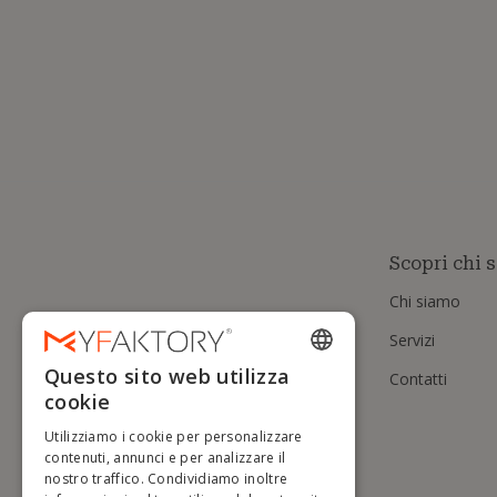
Scopri chi 
Chi siamo
Servizi
Questo sito web utilizza
Contatti
ENGLISH
cookie
FRENCH
Utilizziamo i cookie per personalizzare
DUTCH
contenuti, annunci e per analizzare il
nostro traffico. Condividiamo inoltre
GERMAN