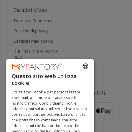
Termini d'uso
Termini e Condizioni
Politiche di privacy
Gestisci i miei cookie
DIRITTO DI RECESSO E
RESI
Aiuto
Questo sito web utilizza
ENGLISH
cookie
FRENCH
Utilizziamo i cookie per personalizzare
Metodi di pagamento disponibili
DUTCH
contenuti, annunci e per analizzare il
nostro traffico. Condividiamo inoltre
GERMAN
informazioni sul tuo utilizzo del nostro sito
PER ORDINI
con i nostri partner pubblicitari e di analisi
SUPERIORI A
ITALIAN
500 €
che potrebbero combinarle con altre
informazioni che hai fornito loro o che
PORTUGUESE
hanno raccolto dal tuo utilizzo dei loro