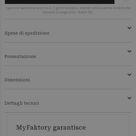
I giorni di spedizione saranno +/- 7 giorni lavorativi, dipende dalla quantità di merce che
riceviamo in magazzino. Vedere T&C.
Spese di spedizione
Presentazione
Dimensioni
Dettagli tecnici
MyFaktory garantisce