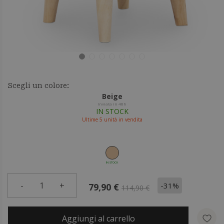
Scegli un colore:
Beige
Inviata in 48h
IN STOCK
Ultime
5
unità in vendita
IN STOCK
-
1
+
-31%
79,90 €
114,90 €
Aggiungi al carrello